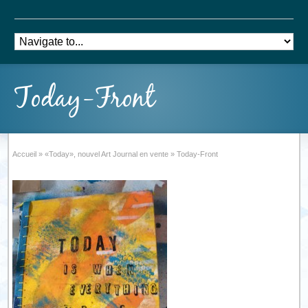
Today-Front
Accueil
»
«Today», nouvel Art Journal en vente
»
Today-Front