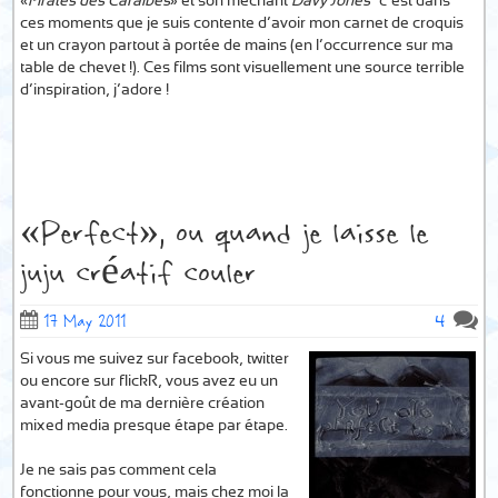
«
Pirates des Caraïbes
» et son méchant
Davy Jones
… c’est dans
ces moments que je suis contente d’avoir mon carnet de croquis
et un crayon partout à portée de mains (en l’occurrence sur ma
table de chevet !). Ces films sont visuellement une source terrible
d’inspiration, j’adore !
«Perfect», ou quand je laisse le
juju créatif couler
4
17 May 2011
Si vous me suivez sur facebook, twitter
ou encore sur flickR, vous avez eu un
avant-goût de ma dernière création
mixed media presque étape par étape.
Je ne sais pas comment cela
fonctionne pour vous, mais chez moi la