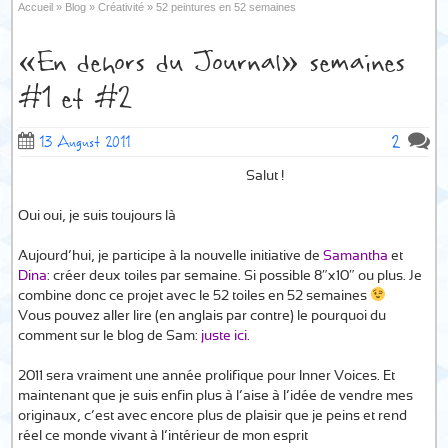
Accueil
»
Blog
»
Créativité
»
52 peintures en 52 semaines
«En dehors du Journal» semaines
#1 et #2
2
13 August 2011
Salut !
Oui oui, je suis toujours là…
Aujourd’hui, je participe à la nouvelle initiative de
Samantha
et
Dina
: créer deux toiles par semaine. Si possible 8″x10″ ou plus. Je
combine donc ce projet avec le 52 toiles en 52 semaines
Vous pouvez aller lire (en anglais par contre) le pourquoi du
comment sur le blog de Sam:
juste ici
.
2011 sera vraiment une année prolifique pour Inner Voices. Et
maintenant que je suis enfin plus à l’aise à l’idée de vendre mes
originaux, c’est avec encore plus de plaisir que je peins et rend
réel ce monde vivant à l’intérieur de mon esprit…