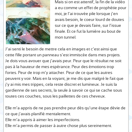
Mais si on est attentif, la fin de la vidéo
a eu comme un effet de prophétie pour
moi, je l’ai trouvée pile lorsque j’en
avais besoin, le coeur lourd de doutes
sur ce que je devais faire, sur l’issue
finale. Et ce fut la lumiére au bout de
mon tunnel.
J’ai senti le besoin de mettre cela en images et c’est ainsi que
cette fille portant un panneau s’est immiscée dans mes projets.
Je dois vous avouer que j’avais peur. Peur que le résultat ne soit
pas à la hauteur de mes espérance. Peur des émotions trop
fortes. Peur de trop m’y attacher. Peur de ce que les autres
peuvent y voir. Mais en la voyant, je me dis que malgré le fait que
j’y ai mis mes trippes, cela reste discret et lumineux. Je suis la
gardienne de ses secrets, la seule à savoir ce qui se cache sous
toutes ces couches, sous les paillettes de ces cheveux.
Elle m’a appris de ne pas prendre peur dès qu’une étape dévie de
ce que j’avais planifié mentalement.
Elle m’a appris à aimer les imperfections.
Elle m’a permis de passer à autre chose plus sereinement.