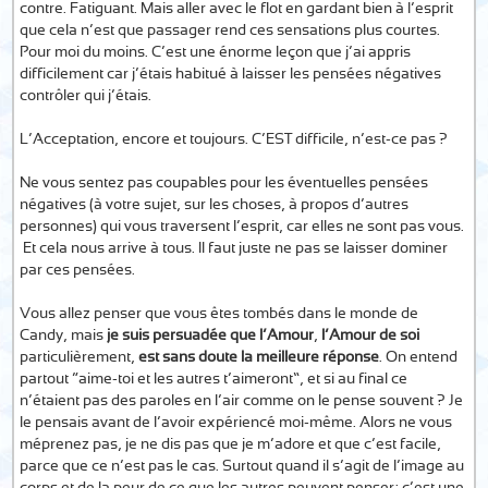
contre. Fatiguant. Mais aller avec le flot en gardant bien à l’esprit
que cela n’est que passager rend ces sensations plus courtes.
Pour moi du moins. C’est une énorme leçon que j’ai appris
difficilement car j’étais habitué à laisser les pensées négatives
contrôler qui j’étais.
L’Acceptation, encore et toujours. C’EST difficile, n’est-ce pas ?
Ne vous sentez pas coupables pour les éventuelles pensées
négatives (à votre sujet, sur les choses, à propos d’autres
personnes) qui vous traversent l’esprit, car elles ne sont pas vous.
Et cela nous arrive à tous. Il faut juste ne pas se laisser dominer
par ces pensées.
Vous allez penser que vous êtes tombés dans le monde de
Candy, mais
je suis persuadée que l’Amour
,
l’Amour de soi
particulièrement,
est sans doute la meilleure réponse
. On entend
partout “aime-toi et les autres t’aimeront”, et si au final ce
n’étaient pas des paroles en l’air comme on le pense souvent ? Je
le pensais avant de l’avoir expériencé moi-même. Alors ne vous
méprenez pas, je ne dis pas que je m’adore et que c’est facile,
parce que ce n’est pas le cas. Surtout quand il s’agit de l’image au