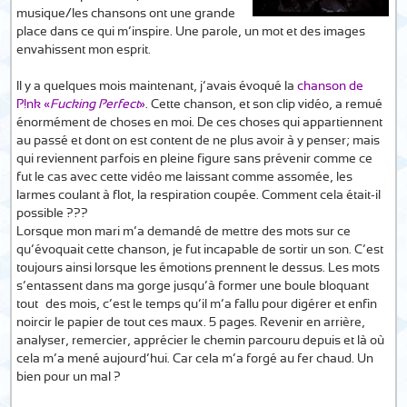
musique/les chansons ont une grande
place dans ce qui m’inspire. Une parole, un mot et des images
envahissent mon esprit.
Il y a quelques mois maintenant, j’avais évoqué la
chanson de
P!nk «
Fucking Perfect
»
. Cette chanson, et son clip vidéo, a remué
énormément de choses en moi. De ces choses qui appartiennent
au passé et dont on est content de ne plus avoir à y penser; mais
qui reviennent parfois en pleine figure sans prévenir comme ce
fut le cas avec cette vidéo me laissant comme assomée, les
larmes coulant à flot, la respiration coupée. Comment cela était-il
possible ???
Lorsque mon mari m’a demandé de mettre des mots sur ce
qu’évoquait cette chanson, je fut incapable de sortir un son. C’est
toujours ainsi lorsque les émotions prennent le dessus. Les mots
s’entassent dans ma gorge jusqu’à former une boule bloquant
tout… des mois, c’est le temps qu’il m’a fallu pour digérer et enfin
noircir le papier de tout ces maux. 5 pages. Revenir en arrière,
analyser, remercier, apprécier le chemin parcouru depuis et là où
cela m’a mené aujourd’hui. Car cela m’a forgé au fer chaud. Un
bien pour un mal ?