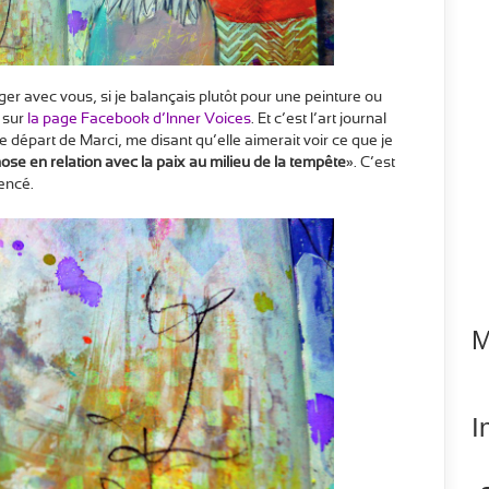
er avec vous, si je balançais plutôt pour une peinture ou
 sur
la page Facebook d’Inner Voices
. Et c’est l’art journal
e départ de Marci, me disant qu’elle aimerait voir ce que je
se en relation avec la paix au milieu de la tempête
». C’est
encé.
M
I