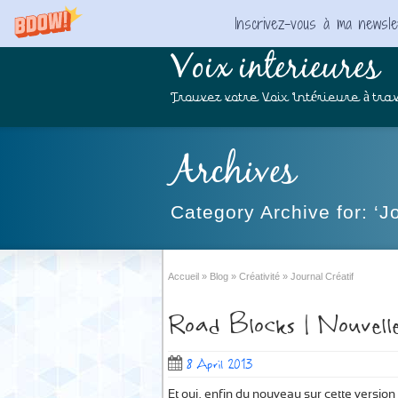
Inscrivez-vous à ma newslet
Voix interieures
Trouvez votre Voix Intérieure à trav
Archives
Category Archive for: ‘Jo
Accueil
»
Blog
»
Créativité
»
Journal Créatif
Road Blocks | Nouvelle
8 April 2013
Et oui, enfin du nouveau sur cette versio