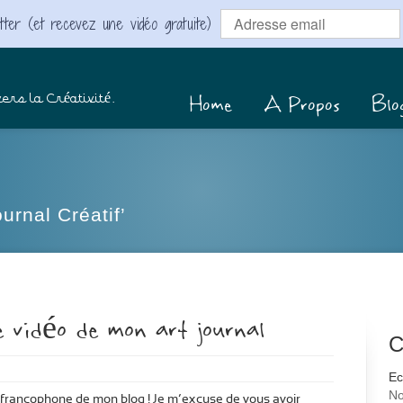
ter (et recevez une vidéo gratuite)
Home
A Propos
Blo
ers la Créativité.
urnal Créatif’
 vidéo de mon art journal
C
Ec
No
n francophone de mon blog ! Je m’excuse de vous avoir