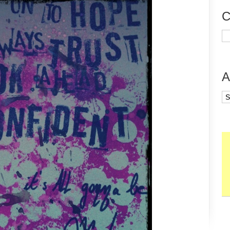
C
Ca
A
Ar