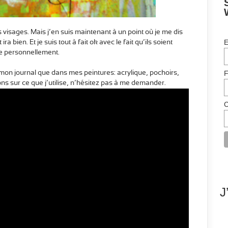
 visages. Mais j’en suis maintenant à un point où je me dis
E
 bien. Et je suis tout à fait ok avec le fait qu’ils soient
ime personnellement.
F
ns mon journal que dans mes peintures: acrylique, pochoirs,
ns sur ce que j’utilise, n’hésitez pas à me demander.
C
J