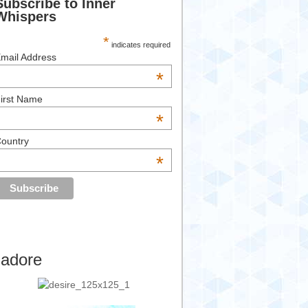
Subscribe to Inner
Whispers
*
indicates required
mail Address
*
irst Name
*
ountry
*
’adore