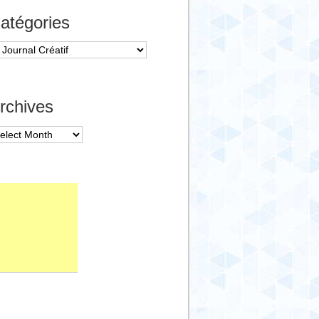
atégories
tégories
rchives
chives