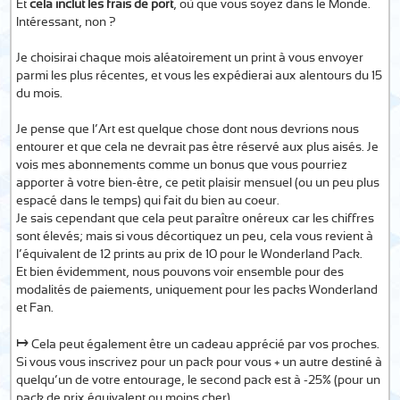
Et
cela inclut les frais de port
, où que vous soyez dans le Monde.
Intéressant, non ?
Je choisirai chaque mois aléatoirement un print à vous envoyer
parmi les plus récentes, et vous les expédierai aux alentours du 15
du mois.
Je pense que l’Art est quelque chose dont nous devrions nous
entourer et que cela ne devrait pas être réservé aux plus aisés. Je
vois mes abonnements comme un bonus que vous pourriez
apporter à votre bien-être, ce petit plaisir mensuel (ou un peu plus
espacé dans le temps) qui fait du bien au coeur.
Je sais cependant que cela peut paraître onéreux car les chiffres
sont élevés; mais si vous décortiquez un peu, cela vous revient à
l’équivalent de 12 prints au prix de 10 pour le Wonderland Pack.
Et bien évidemment, nous pouvons voir ensemble pour des
modalités de paiements, uniquement pour les packs Wonderland
et Fan.
↦
Cela peut également être un cadeau apprécié par vos proches.
Si vous vous inscrivez pour un pack pour vous + un autre destiné à
quelqu’un de votre entourage, le second pack est à -25% (pour un
pack de prix équivalent ou moins cher).