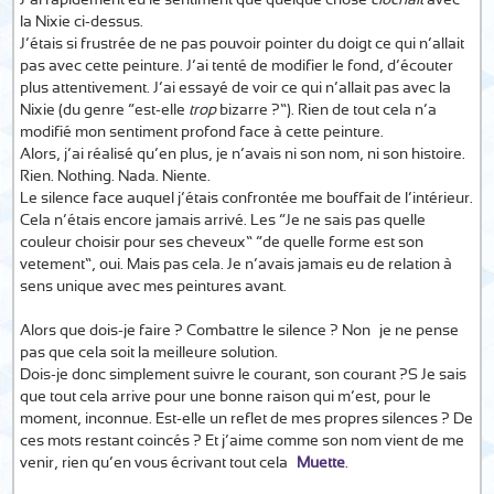
J’ai rapidement eu le sentiment que quelque chose
clochait
avec
la Nixie ci-dessus.
J’étais si frustrée de ne pas pouvoir pointer du doigt ce qui n’allait
pas avec cette peinture. J’ai tenté de modifier le fond, d’écouter
plus attentivement. J’ai essayé de voir ce qui n’allait pas avec la
Nixie (du genre “est-elle
trop
bizarre ?”). Rien de tout cela n’a
modifié mon sentiment profond face à cette peinture.
Alors, j’ai réalisé qu’en plus, je n’avais ni son nom, ni son histoire.
Rien. Nothing. Nada. Niente.
Le silence face auquel j’étais confrontée me bouffait de l’intérieur.
Cela n’étais encore jamais arrivé. Les “Je ne sais pas quelle
couleur choisir pour ses cheveux” “de quelle forme est son
vetement”, oui. Mais pas cela. Je n’avais jamais eu de relation à
sens unique avec mes peintures avant.
Alors que dois-je faire ? Combattre le silence ? Non… je ne pense
pas que cela soit la meilleure solution.
Dois-je donc simplement suivre le courant, son courant ?S Je sais
que tout cela arrive pour une bonne raison qui m’est, pour le
moment, inconnue. Est-elle un reflet de mes propres silences ? De
ces mots restant coincés ? Et j’aime comme son nom vient de me
venir, rien qu’en vous écrivant tout cela…
Muette
.