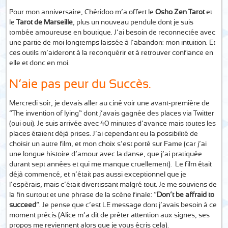
Pour mon anniversaire, Chéridoo m’a offert le
Osho Zen Tarot
et
le
Tarot de Marseille
, plus un nouveau pendule dont je suis
tombée amoureuse en boutique. J’ai besoin de reconnectée avec
une partie de moi longtemps laissée à l’abandon: mon intuition. Et
ces outils m’aideront à la reconquérir et à retrouver confiance en
elle et donc en moi.
N’aie pas peur du Succès.
Mercredi soir, je devais aller au ciné voir une avant-première de
“The invention of lying” dont j’avais gagnée des places via Twitter
(oui oui). Je suis arrivée avec 40 minutes d’avance mais toutes les
places étaient déjà prises. J’ai cependant eu la possibilité de
choisir un autre film, et mon choix s’est porté sur Fame (car j’ai
une longue histoire d’amour avec la danse, que j’ai pratiquée
durant sept années et qui me manque cruellement). Le film était
déjà commencé, et n’était pas aussi exceptionnel que je
l’espèrais, mais c’était divertissant malgré tout. Je me souviens de
la fin surtout et une phrase de la scène finale: “
Don’t be affraid to
succeed
“. Je pense que c’est LE message dont j’avais besoin à ce
moment précis (Alice m’a dit de prêter attention aux signes, ses
propos me reviennent alors que je vous écris cela).