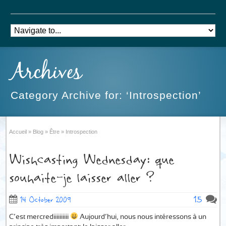
Archives
Category Archive for: ‘Introspection’
Accueil
»
Blog
»
Être
»
Introspection
Wishcasting Wednesday: que
souhaite-je laisser aller ?
15
14 October 2009
C’est mercrediiiiiiiiii
Aujourd’hui, nous nous intéressons à un