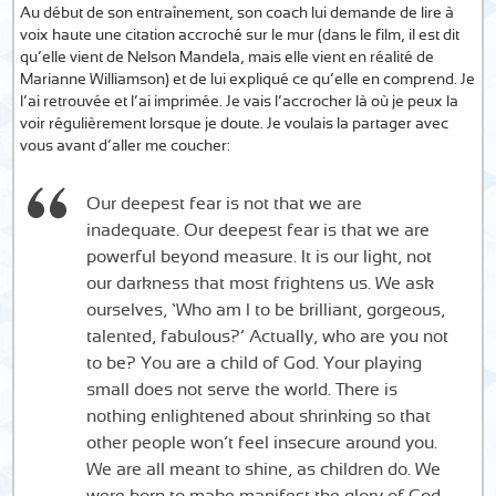
Au début de son entraînement, son coach lui demande de lire à
voix haute une citation accroché sur le mur (dans le film, il est dit
qu’elle vient de Nelson Mandela, mais elle vient en réalité de
Marianne Williamson) et de lui expliqué ce qu’elle en comprend. Je
l’ai retrouvée et l’ai imprimée. Je vais l’accrocher là où je peux la
voir régulièrement lorsque je doute. Je voulais la partager avec
vous avant d’aller me coucher:
Our deepest fear is not that we are
inadequate. Our deepest fear is that we are
powerful beyond measure. It is our light, not
our darkness that most frightens us. We ask
ourselves, ‘Who am I to be brilliant, gorgeous,
talented, fabulous?’ Actually, who are you not
to be? You are a child of God. Your playing
small does not serve the world. There is
nothing enlightened about shrinking so that
other people won’t feel insecure around you.
We are all meant to shine, as children do. We