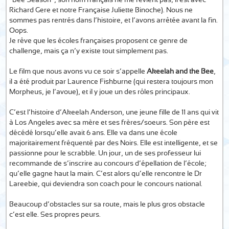
“Bee Season”, son nom français ne me revient pas; il est avec
Richard Gere et notre Française Juliette Binoche). Nous ne
sommes pas rentrés dans l’histoire, et l’avons arrêtée avant la fin.
Oops.
Je rêve que les écoles françaises proposent ce genre de
challenge, mais ça n’y existe tout simplement pas.
Le film que nous avons vu ce soir s’appelle
Akeelah and the Bee
,
il a été produit par Laurence Fishburne (qui restera toujours mon
Morpheus, je l’avoue), et il y joue un des rôles principaux.
C’est l’histoire d’Akeelah Anderson, une jeune fille de 11 ans qui vit
à Los Angeles avec sa mère et ses frères/soeurs. Son père est
décédé lorsqu’elle avait 6 ans. Elle va dans une école
majoritairement fréquenté par des Noirs. Elle est intelligente, et se
passionne pour le scrabble. Un jour, un de ses professeur lui
recommande de s’inscrire au concours d’épellation de l’école;
qu’elle gagne haut la main. C’est alors qu’elle rencontre le Dr
Lareebie, qui deviendra son coach pour le concours national.
Beaucoup d’obstacles sur sa route, mais le plus gros obstacle
c’est elle. Ses propres peurs.