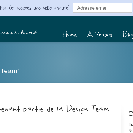
ter (et recevez une vidéo gratuite)
Home
A Propos
Blo
ers la Créativité.
n Team’
tenant partie de la Design Team
C
Ec
No