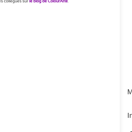
mes collègues sur
le blog de ColourArte
.
M
I