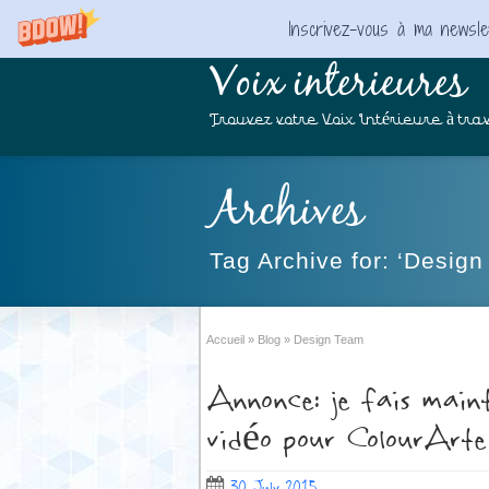
Inscrivez-vous à ma newslet
Voix interieures
Trouvez votre Voix Intérieure à trav
Archives
Tag Archive for: ‘Desig
Accueil
»
Blog
»
Design Team
Annonce: je fais main
vidéo pour ColourArte
30 July 2015