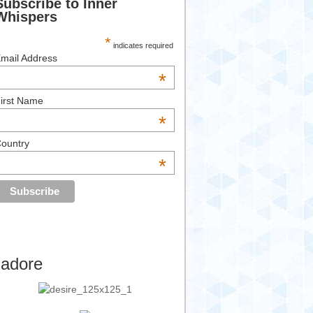
Subscribe to Inner
Whispers
*
indicates required
mail Address
*
irst Name
*
ountry
*
’adore