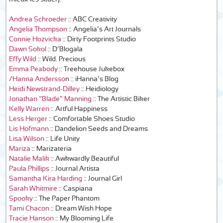
Andrea Schroeder
:: ABC Creativity
Angelia Thompson
:: Angelia’s Art Journals
Connie Hozvicka
:: Dirty Footprints Studio
Dawn Sokol
:: D’Blogala
Effy Wild
:: Wild. Precious
Emma Peabody
:: Treehouse Jukebox
/Hanna Andersso
n :: iHanna’s Blog
Heidi Newstrand-Dilley
:: Heidiology
Jonathan “Blade” Manning
:: The Artistic Biker
Kelly Warren
:: Artful Happiness
Less Herger
:: Comfortable Shoes Studio
Lis Hofmann
:: Dandelion Seeds and Dreams
Lisa Wilson
:: Life Unity
Mariza
:: Marizateria
Natalie Malik
:: Awkwardly Beautiful
Paula Phillips
:: Journal Artista
Samantha Kira Harding
:: Journal Girl
Sarah Whitmire
:: Caspiana
Spooky
:: The Paper Phantom
Tami Chacon
:: Dream Wish Hope
Tracie Hanson
:: My Blooming Life