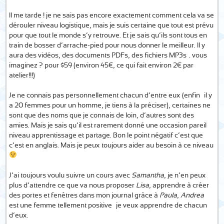
Il me tarde ! je ne sais pas encore exactement comment cela va se
dérouler niveau logistique, mais je suis certaine que tout est prévu
pour que tout le monde s’y retrouve. Et je sais qu’ils sont tous en
train de bosser d’arrache-pied pour nous donner le meilleur. Il y
aura des vidéos, des documents PDFs, des fichiers MP3s…. vous
imaginez ? pour $59 (environ 45€, ce qui fait environ 2€ par
atelier!!!)
Je ne connais pas personnellement chacun d’entre eux (enfin… il y
a 20 femmes pour un homme, je tiens à la préciser), certaines ne
sont que des noms que je connais de loin, d’autres sont des
amies. Mais je sais qu’il est rarement donné une occasion pareil
niveau apprentissage et partage. Bon le point négatif c’est que
c’est en anglais. Mais je peux toujours aider au besoin à ce niveau
J’ai toujours voulu suivre un cours avec
Samantha
, je n’en peux
plus d’attendre ce que va nous proposer
Lisa
, apprendre à créer
des portes et fenêtres dans mon journal grâce à
Paula
,
Andrea
est une femme tellement positive… je veux apprendre de chacun
d’eux.