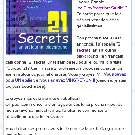
j’adore
Connie
(de
Dirtyfootprints Studio
) ?
En partie parce qu’elle a
très souvent des idées
génialissimes.
Son prochain atelier est
annoncé, il s’appelle “
21
secrets
, an art journal
playground” (en français
cela donne “21 secret, un terrain de jeu pour le journal d’artiste”.
Pourquoi 21 ? Car il y aura 21 professeurs proposant chacun un
atelier autour du journal d’artiste. Vous y croyez ???
Vous payez
pour UN atelier, et vous en avez VINGT-ET-UN !!!
(désolée, je suis
toujours bouche bée).
Et croyez-moi, cela me met en ébullition.
On peut commencer à s’enregistrer dès lundi prochain (jour de
mon anniversaiiiiiiireuh), mais l’atelier ne commencera
officiellement que le 1er Octobre.
Voici la liste des professeurs (et le nom de leur site/blog afin de
mieux les situer):