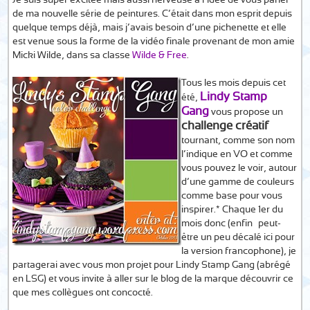
Je suis super excitée mais aussi nerveuse à l’idée de vous parler
de ma nouvelle série de peintures. C’était dans mon esprit depuis
quelque temps déjà, mais j’avais besoin d’une pichenette et elle
est venue sous la forme de la vidéo finale provenant de mon amie
Micki Wilde, dans sa classe
Wilde & Free
.
Tous les mois depuis cet
Lindy Stamp
été,
Gang
vous propose un
challenge créatif
tournant, comme son nom
l’indique en VO et comme
vous pouvez le voir, autour
d’une gamme de couleurs
comme base pour vous
inspirer.* Chaque 1er du
mois donc (enfin… peut-
être un peu décalé ici pour
la version francophone), je
partagerai avec vous mon projet pour Lindy Stamp Gang (abrégé
en LSG) et vous invite à aller sur le blog de la marque découvrir ce
que mes collègues ont concocté.