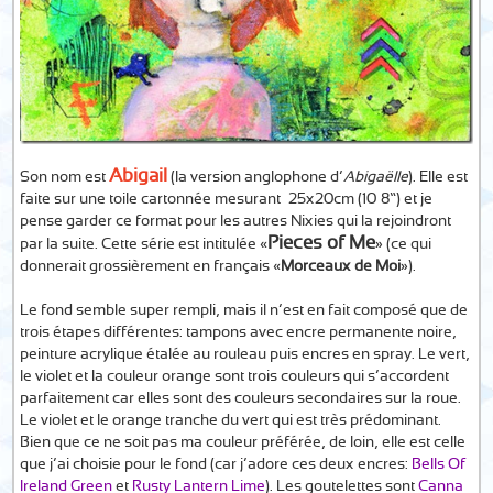
Abigail
Son nom est
(la version anglophone d’
Abigaëlle
). Elle est
faite sur une toile cartonnée mesurant ±25x20cm (10×8”) et je
pense garder ce format pour les autres Nixies qui la rejoindront
Pieces of Me
par la suite. Cette série est intitulée «
» (ce qui
donnerait grossièrement en français «
Morceaux de Moi
»).
Le fond semble super rempli, mais il n’est en fait composé que de
trois étapes différentes: tampons avec encre permanente noire,
peinture acrylique étalée au rouleau puis encres en spray. Le vert,
le violet et la couleur orange sont trois couleurs qui s’accordent
parfaitement car elles sont des couleurs secondaires sur la roue.
Le violet et le orange tranche du vert qui est très prédominant.
Bien que ce ne soit pas ma couleur préférée, de loin, elle est celle
que j’ai choisie pour le fond (car j’adore ces deux encres:
Bells Of
Ireland Green
et
Rusty Lantern Lime
). Les goutelettes sont
Canna