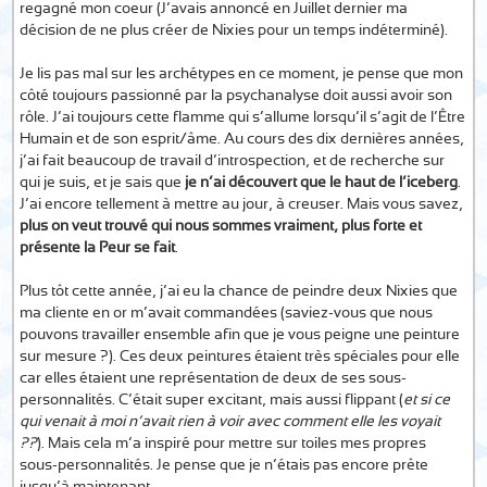
regagné mon coeur (J’avais annoncé en Juillet dernier ma
décision de ne plus créer de Nixies pour un temps indéterminé).
Je lis pas mal sur les archétypes en ce moment, je pense que mon
côté toujours passionné par la psychanalyse doit aussi avoir son
rôle. J’ai toujours cette flamme qui s’allume lorsqu’il s’agit de l’Être
Humain et de son esprit/âme. Au cours des dix dernières années,
j’ai fait beaucoup de travail d’introspection, et de recherche sur
qui je suis, et je sais que
je n’ai découvert que le haut de l’iceberg
.
J’ai encore tellement à mettre au jour, à creuser. Mais vous savez,
plus on veut trouvé qui nous sommes vraiment, plus forte et
présente la Peur se fait
.
Plus tôt cette année, j’ai eu la chance de peindre deux Nixies que
ma cliente en or m’avait commandées (saviez-vous que nous
pouvons travailler ensemble afin que je vous peigne une peinture
sur mesure ?). Ces deux peintures étaient très spéciales pour elle
car elles étaient une représentation de deux de ses sous-
personnalités. C’était super excitant, mais aussi flippant (
et si ce
qui venait à moi n’avait rien à voir avec comment elle les voyait
??
). Mais cela m’a inspiré pour mettre sur toiles mes propres
sous-personnalités. Je pense que je n’étais pas encore prête