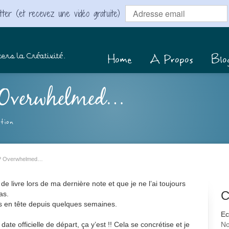
ter (et recevez une vidéo gratuite)
Home
A Propos
Blo
ers la Créativité.
? Overwhelmed…
tion
e ? Overwhelmed…
de livre lors de ma dernière note et que je ne l’ai toujours
C
as.
s en tête depuis quelques semaines.
Ec
ate officielle de départ, ça y’est !! Cela se concrétise et je
No