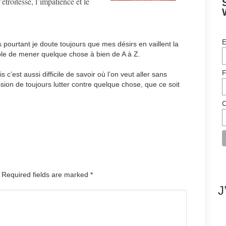
’étroitesse, l’impatience et le
E
s pourtant je doute toujours que mes désirs en vaillent la
pable de mener quelque chose à bien de A à Z.
F
 c’est aussi difficile de savoir où l’on veut aller sans
sion de toujours lutter contre quelque chose, que ce soit
C
. Required fields are marked
*
J