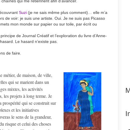
es chaînes qui me retiennent afin d’avancer.
 découvrant
Suzi
(je ne sais même plus comment)… elle m’a
rs de voir: je suis une artiste. Oui. Je ne suis pas Picasso
 mets mon monde sur papier ou sur toile, par écrit ou
principe de Journal Créatif et l’exploration du livre d’Anne-
u hasard. Le hasard n’existe pas.
ns de faire.
e métier, de maison, de ville,
celles qui se marient dans un
ges mixtes, les activités
M
s, les projets à long terme. Je
a prospérité qui se construit sur
exes et les initiatives
I
veras le sens de la grandeur,
 du risque et celui des choses