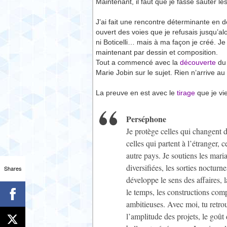
Maintenant, il faut que je fasse sauter l
J’ai fait une rencontre déterminante en
ouvert des voies que je refusais jusqu’alo
ni Boticelli… mais à ma façon je créé. Je
maintenant par dessin et composition.
Tout a commencé avec la
découverte
du 
Marie Jobin sur le sujet. Rien n’arrive a
La preuve en est avec le
tirage
que je vie
Perséphone
Je protège celles qui changent d
celles qui partent à l’étranger, 
autre pays. Je soutiens les maria
diversifiées, les sorties nocturne
Shares
développe le sens des affaires, l
le temps, les constructions compl
ambitieuses. Avec moi, tu retrou
l’amplitude des projets, le goût