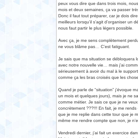
peux vous dire que dans trois mois, no
mois et deux semaines, ça va passer très
Donc il faut tout préparer, car je dois 
meilleurs lorsqu’il s’agit d’organiser u
nous faut partir le plus légers possible.
Avec ça, je me sens complètement perdue. 
ne vous blâme pas… C’est fatiguant.
Je sais que ma situation se débloquera 
avec notre nouvelle vie… mais j’ai comm
sérieusement à avoir du mal à le supporte
comme ça les bras croisés que les choses
Quand je parle de “situation” j’évoque ma 
un mois et quelques jours), mais je ne sa
comme métier. Je sais ce que je ne veux 
concrètement ???!!! En fait, je me rends c
que je me replie dans cette tour que je 
même me rendre compte que non, je n’en 
Vendredi dernier, j’ai fait un exercice da