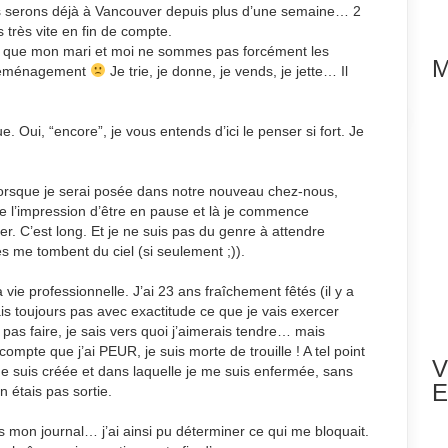
us serons déjà à Vancouver depuis plus d’une semaine… 2
 très vite en fin de compte.
dire que mon mari et moi ne sommes pas forcément les
M
n déménagement
Je trie, je donne, je vends, je jette… Il
Oui, “encore”, je vous entends d’ici le penser si fort. Je
lorsque je serai posée dans notre nouveau chez-nous,
e l’impression d’être en pause et là je commence
r. C’est long. Et je ne suis pas du genre à attendre
 me tombent du ciel (si seulement ;)).
vie professionnelle. J’ai 23 ans fraîchement fêtés (il y a
is toujours pas avec exactitude ce que je vais exercer
pas faire, je sais vers quoi j’aimerais tendre… mais
ompte que j’ai PEUR, je suis morte de trouille ! A tel point
V
me suis créée et dans laquelle je me suis enfermée, sans
E
étais pas sortie.
ns mon journal… j’ai ainsi pu déterminer ce qui me bloquait.