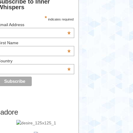
Subscribe to Inner
Whispers
*
indicates required
mail Address
*
irst Name
*
ountry
*
’adore