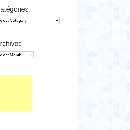
atégories
tégories
rchives
chives