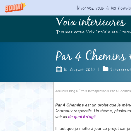
Inscrivez-vous à ma newslet
Voix interieures
Trouvez votre Voix Intérieure à trav
Par 4 Chemins 
10 August 2010
|
Introspect
Accueil
»
Blog
»
Être
»
Introspection
»
Par 4 Chemins 
Par 4 Chemins
est un projet que je mèn
Journaux respectifs. Un thème, plusieurs 
voir ici
de quoi il s’agit
.
Il faut que je mette à jour ce projet car j