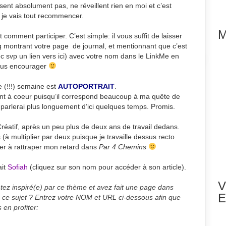
sent absolument pas, ne réveillent rien en moi et c’est
: je vais tout recommencer.
M
omment participer. C’est simple: il vous suffit de laisser
blog montrant votre page de journal, et mentionnant que c’est
c svp un lien vers ici) avec votre nom dans le LinkMe en
 vous encourager
 (!!!) semaine est
AUTOPORTRAIT
.
ment à coeur puisqu’il correspond beaucoup à ma quête de
arlerai plus longuement d’ici quelques temps. Promis.
Créatif, après un peu plus de deux ans de travail dedans.
 (à multiplier par deux puisque je travaille dessus recto
rer à rattraper mon retard dans
Par 4 Chemins
ait
Sofiah
(cliquez sur son nom pour accéder à son article).
V
ez inspiré(e) par ce thème et avez fait une page dans
E
à ce sujet ? Entrez votre NOM et URL ci-dessous afin que
 en profiter: