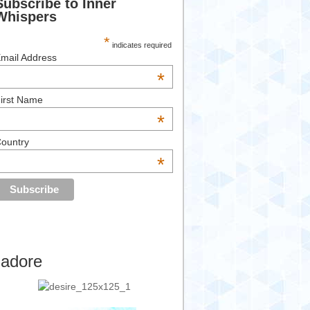
Subscribe to Inner
Whispers
*
indicates required
mail Address
*
irst Name
*
ountry
*
’adore