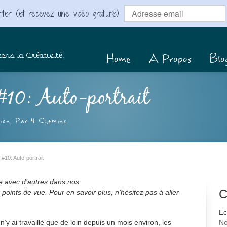
ter (et recevez une vidéo gratuite)
Home
A Propos
Blo
ers la Créativité.
#10: Auto-portrait
ion
,
Par 4 Chemins
#10: Auto-portrait
e avec d’autres dans nos
C
points de vue. Pour en savoir plus, n’hésitez pas à aller
Ec
e n’y ai travaillé que de loin depuis un mois environ, les
No