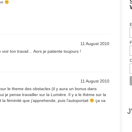
ien
E
F
11 August 2010
e voir ton travail… Aors je patiente toujours !
C
11 August 2010
age sur le theme des obstacles (il y aura un bonus dans
’hui je pense travailler sur la Lumière. Il y a le thème sur la
la féminité que j’apprehende, puis l’autoportait
ça va
J