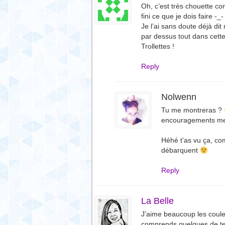
Oh, c’est très chouette co
fini ce que je dois faire -_-
Je l’ai sans doute déjà dit 
par dessus tout dans cette 
Trollettes !
Reply
Nolwenn
Tu me montreras ?
encouragements me 
Héhé t’as vu ça, c
débarquent
Reply
La Belle
J’aime beaucoup les couleu
comprends quelques de te