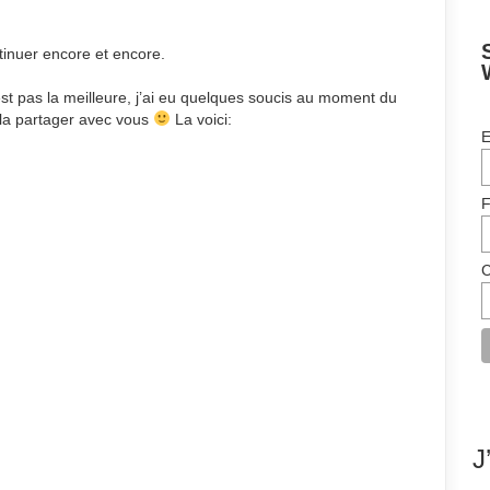
tinuer encore et encore.
est pas la meilleure, j’ai eu quelques soucis au moment du
 la partager avec vous
La voici:
E
F
C
J