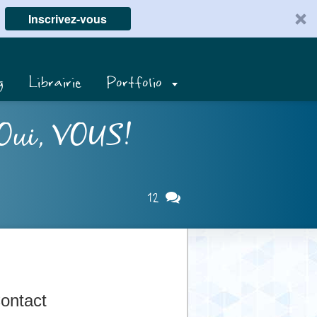
Inscrivez-vous
g
Librairie
Portfolio
. Oui, VOUS!
12
ontact