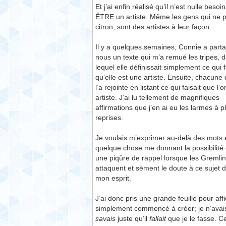
Et j’ai enfin réalisé qu’il n’est nulle bes
ÊTRE un artiste. Même les gens qui ne p
citron, sont des artistes à leur façon.
Il y a quelques semaines, Connie a part
nous un texte qui m’a remué les tripes, 
lequel elle définissait simplement ce qui f
qu’elle est une artiste. Ensuite, chacune
l’a rejointe en listant ce qui faisait que l’o
artiste. J’ai lu tellement de magnifiques
affirmations que j’en ai eu les larmes à p
reprises.
Je voulais m’exprimer au-delà des mots e
quelque chose me donnant la possibilité 
une piqûre de rappel lorsque les Gremli
attaquent et sèment le doute à ce sujet 
mon esprit.
J’ai donc pris une grande feuille pour aff
simplement commencé à créer; je n’avais
savais
juste qu’il
fallait
que je le fasse. C