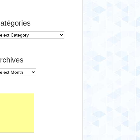
atégories
tégories
rchives
chives