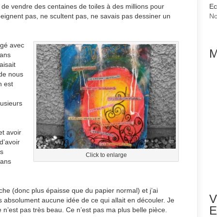
oin de vendre des centaines de toiles à des millions pour
Ec
eignent pas, ne scultent pas, ne savais pas dessiner un
No
agé avec
M
dans
aisait
 de nous
n est
lusieurs
t avoir
d’avoir
ns
Click to enlarge
dans
iche (donc plus épaisse que du papier normal) et j’ai
V
 absolument aucune idée de ce qui allait en découler. Je
E
e n’est pas très beau. Ce n’est pas ma plus belle pièce.