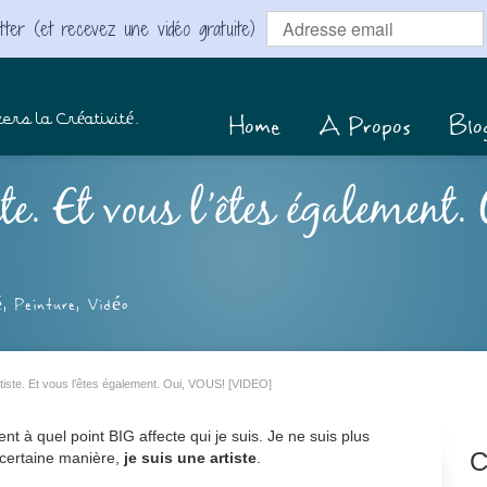
ter (et recevez une vidéo gratuite)
Home
A Propos
Blo
ers la Créativité.
ste. Et vous l’êtes également
é
,
Peinture
,
Vidéo
tiste. Et vous l’êtes également. Oui, VOUS! [VIDEO]
nt à quel point BIG affecte qui je suis. Je ne suis plus
C
 certaine manière,
je suis une artiste
.