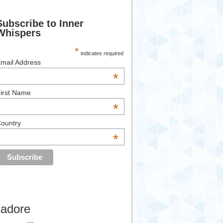
Subscribe to Inner
Whispers
*
indicates required
mail Address
*
irst Name
*
ountry
*
’adore