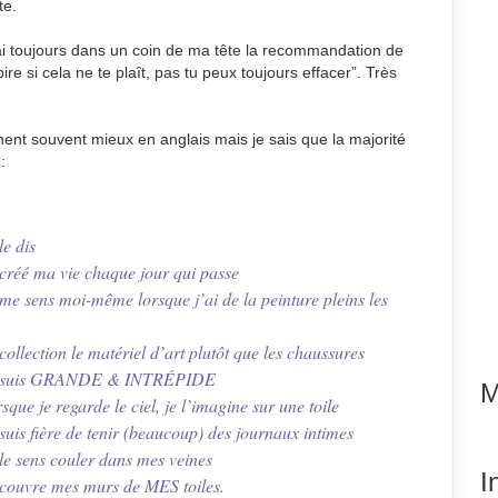
te.
j’ai toujours dans un coin de ma tête la recommandation de
pire si cela ne te plaît, pas tu peux toujours effacer”. Très
ennent souvent mieux en anglais mais je sais que la majorité
:
le dis
e créé ma vie chaque jour qui passe
e me sens moi-même lorsque j’ai de la peinture pleins les
 collection le matériel d’art plutôt que les chaussures
e je suis GRANDE & INTRÉPIDE
M
sque je regarde le ciel, je l’imagine sur une toile
 suis fière de tenir (beaucoup) des journaux intimes
 le sens couler dans mes veines
I
e couvre mes murs de MES toiles.