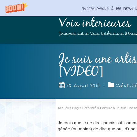
Inscrivez-vous à ma newslet
Voix interieures
Trouvez votre Voix Intérieure à trav
Je suis une arti
[VIDEO]
20 August 2010
|
Créativit
Accueil
»
Blog
»
Créativité
»
Peinture
»
Je suis une ar
Je crois que je ne dirai jamais suffisamme
gênée (ou moins) de dire que oui, d’une