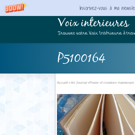
Inscrivez-vous à ma newslet
Voix interieures
Trouvez votre Voix Intérieure à trav
P5100164
Accueil
»
Art Journal «Power of creation» maintenant 