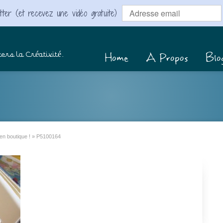
ter (et recevez une vidéo gratuite)
Home
A Propos
Blo
ers la Créativité.
en boutique !
»
P5100164