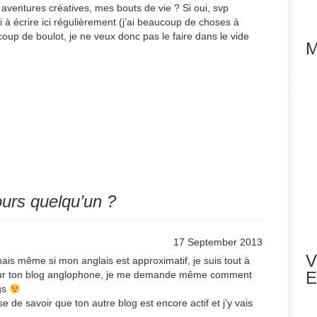
s aventures créatives, mes bouts de vie ? Si oui, svp
 à écrire ici régulièrement (j’ai beaucoup de choses à
oup de boulot, je ne veux donc pas le faire dans le vide
M
jours quelqu’un ?
17 September 2013
V
mais même si mon anglais est approximatif, je suis tout à
E
e sur ton blog anglophone, je me demande même comment
ogs
e de savoir que ton autre blog est encore actif et j’y vais