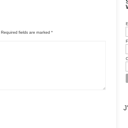
E
. Required fields are marked
*
F
C
J