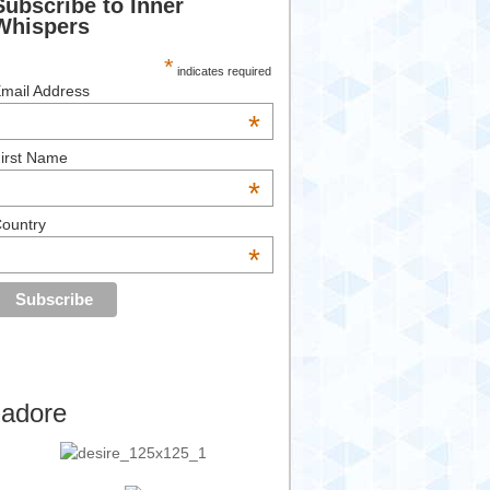
Subscribe to Inner
Whispers
*
indicates required
mail Address
*
irst Name
*
ountry
*
’adore