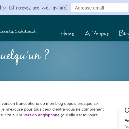
ter (et recevez une vidéo gratuite)
Home
A Propos
Blo
ers la Créativité.
quelqu’un ?
ette version francophone de mon blog depuis presque six
C
et je m’excuse pour tous ceux d’entre vous ne comprenant
suivre sur la
version anglophone
(qui elle est toujours
Ec
No