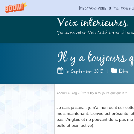
Inscrivez-vous à ma newslet
Voix interieures
Trouvez votre Voix Intérieure à trav
Il y a toujours 
16 September 2013
|
Être
Accueil
»
Blog
»
Être
»
Il y a toujours quelqu’un ?
Je sais je sais… je n’ai rien écrit sur c
mois maintenant. L’envie est présente, 
pas l’Anglais et ne pouvant donc pas me 
belle et bien active).