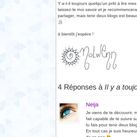
Y a-t-il toujours quelqu’un prêt à lire me
laissez-le moi savoir et je recommencerai
partager, mais tenir deux blogs est beauc
;)).
à bientôt j’espère !
4 Réponses à
Il y a tou
Neija
Je viens de te découvrir, 
fait capable de te suivr
tu fais pour tenir deux bl
En tout cas je suis heureus