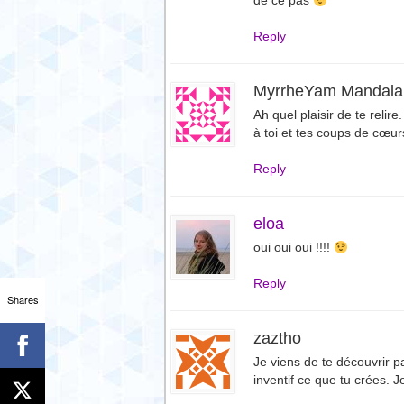
de ce pas
Reply
MyrrheYam Mandal
Ah quel plaisir de te relir
à toi et tes coups de cœur
Reply
eloa
oui oui oui !!!!
Reply
Shares
zaztho
Je viens de te découvrir
inventif ce que tu crées. 