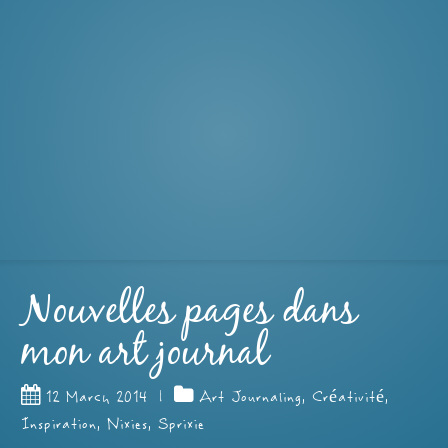
Nouvelles pages dans
mon art journal
12 March 2014
|
Art Journaling
,
Créativité
,
Inspiration
,
Nixies
,
Sprixie