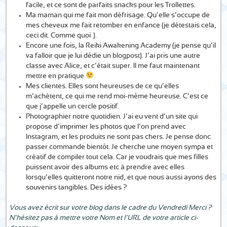
facile, et ce sont de parfaits snacks pour les Trollettes.
Ma maman qui me fait mon défrisage. Qu’elle s’occupe de
mes cheveux me fait retomber en enfance (je détestais cela,
ceci dit. Comme quoi…).
Encore une fois, la Reiki Awakening Academy (je pense qu’il
va falloir que je lui dédie un blogpost). J’ai pris une autre
classe avec Alice, et c’était super. Il me faut maintenant
mettre en pratique
Mes clientes. Elles sont heureuses de ce qu’elles
m’achètent, ce qui me rend moi-même heureuse. C’est ce
que j’appelle un cercle positif.
Photographier notre quotidien. J’ai eu vent d’un site qui
propose d’imprimer les photos que l’on prend avec
Instagram, et les produits ne sont pas chers. Je pense donc
passer commande bientôt. Je cherche une moyen sympa et
créatif de compiler tout cela. Car je voudrais que mes filles
puissent avoir des albums etc à prendre avec elles
lorsqu’elles quitteront notre nid, et que nous aussi ayons des
souvenirs tangibles. Des idées ?
Vous avez écrit sur votre blog dans le cadre du Vendredi Merci ?
N’hésitez pas à mettre votre Nom et l’URL de votre article ci-