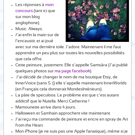
Les réponses à
mon
concours
(tant ici que
sur mon blog
anglophone).
Music. Always.
J’ai enfin la main sur de
l’encaustic et ai joué
avec sur ma dernière toile. J’adore. Maintenant il me faut
apprendre un peu plus sur toutes les nouvelles possibilités
que cela offre.
Cette peinture, justement. Elle s’appelle Samsâra (J’ai publié
quelques photos sur
ma page facebook
).
J’ai décidé de changer le nom de ma boutique Etsy, de
InnerVoice (sans S :() elle s’appelle maintenant InnerWorlds
(en Français cela donnerait MondesIntérieurs).
La pâte de speculoos. Le problème est que c’est autant
addictif que le Nutella. Merci Catherine !
Mamounette arrive dans 4 jours.
Halloween et Samhain approchent vite maintenant.
J’ai reçu ma commande de peinture et encre en spray de Art
from the Heart.
Mon iPhone (je ne suis pas une Apple fanatique), même si je