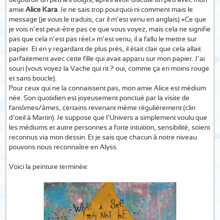
dégourdir un peu les doigts, après avoir discuté un peu avec mon
amie
Alice Kara
. Je ne sais trop pourquoi ni comment mais le
message (je vous le traduis, car il m’est venu en anglais) «Ce que
je vois n’est peut-être pas ce que vous voyez, mais cela ne signifie
pas que cela n’est pas réel.» m’est venu, il a fallu le mettre sur
papier. Et en y regardant de plus près, il était clair que cela allait
parfaitement avec cette fille qui avait apparu sur mon papier. J’ai
souri (vous voyez la Vache qui rit ? oui, comme ça en moins rouge
et sans boucle).
Pour ceux qui ne la connaissent pas, mon amie Alice est médium
née. Son quotidien est joyeusement ponctué par la visite de
fantômes/âmes, certains revenant même régulièrement (clin
d’oeil à Martin). Je suppose que l’Univers a simplement voulu que
les médiums et autre personnes a forte intuition, sensibilité, soient
reconnus via mon dessin. Et je sais que chacun à notre niveau
pouvons nous reconnaître en Alyss.
Voici la peinture terminée: