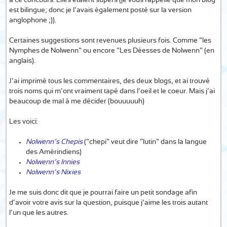
à ce concours. Elles étaient supers (je vous rappelle que mon blog
est bilingue; donc je l’avais également posté sur la version
anglophone ;)).
Certaines suggestions sont revenues plusieurs fois. Comme “les
Nymphes de Nolwenn” ou encore “Les Déesses de Nolwenn” (en
anglais).
J’ai imprimé tous les commentaires, des deux blogs, et ai trouvé
trois noms qui m’ont vraiment tapé dans l’oeil et le coeur. Mais j’ai
beaucoup de mal à me décider (bouuuuuh)…
Les voici:
Nolwenn’s Chepis
(“chepi” veut dire “lutin” dans la langue
des Amérindiens)
Nolwenn’s Innies
Nolwenn’s Nixies
Je me suis donc dit que je pourrai faire un petit sondage afin
d’avoir votre avis sur la question, puisque j’aime les trois autant
l’un que les autres.