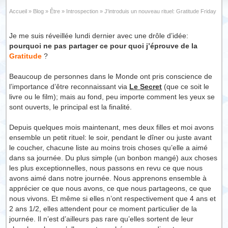
Accueil
»
Blog
»
Être
»
Introspection
»
J'introduis un nouveau rituel: Gratitude Friday
Je me suis réveillée lundi dernier avec une drôle d’idée:
pourquoi ne pas partager ce pour quoi j’éprouve de la
Gratitude
?
Beaucoup de personnes dans le Monde ont pris conscience de
l’importance d’être reconnaissant via
Le Secret
(que ce soit le
livre ou le film); mais au fond, peu importe comment les yeux se
sont ouverts, le principal est la finalité.
Depuis quelques mois maintenant, mes deux filles et moi avons
ensemble un petit rituel: le soir, pendant le dîner ou juste avant
le coucher, chacune liste au moins trois choses qu’elle a aimé
dans sa journée. Du plus simple (un bonbon mangé) aux choses
les plus exceptionnelles, nous passons en revu ce que nous
avons aimé dans notre journée. Nous apprenons ensemble à
apprécier ce que nous avons, ce que nous partageons, ce que
nous vivons. Et même si elles n’ont respectivement que 4 ans et
2 ans 1/2, elles attendent pour ce moment particulier de la
journée. Il n’est d’ailleurs pas rare qu’elles sortent de leur