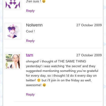
J’en suis !
Reply
Nolwenn
27 October 2009
Cool !
Reply
tam
27 October 2009
ohmgod! i thought of THE SAME THING
yesterday! i was watching ‘the secret’ and they
suggested mentioning something you’re grateful
for every day, so i thought i’d do it every day on
twitter!
but i’ll join in on the friday as well,
awesome!
Reply