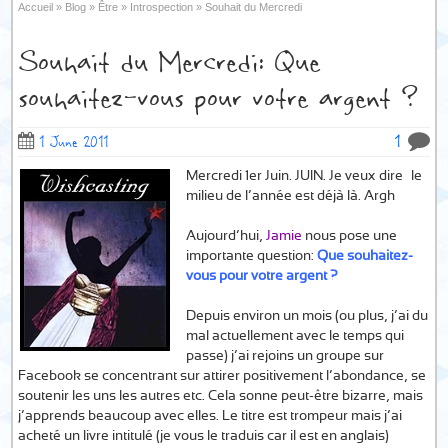
Accueil
»
Blog
»
Être
»
Introspection
»
Souhait du Mercredi
Souhait du Mercredi: Que
souhaitez-vous pour votre argent ?
1
1 June 2011
Mercredi 1er Juin. JUIN. Je veux dire… le
milieu de l’année est déjà là. Argh…
Aujourd’hui,
Jamie
nous pose une
importante question:
Que souhaitez-
vous pour votre argent ?
Depuis environ un mois (ou plus, j’ai du
mal actuellement avec le temps qui
passe) j’ai rejoins un groupe sur
Facebook se concentrant sur attirer positivement l’abondance, se
soutenir les uns les autres etc. Cela sonne peut-être bizarre, mais
j’apprends beaucoup avec elles. Le titre est trompeur mais j’ai
acheté un livre intitulé (je vous le traduis car il est en anglais)