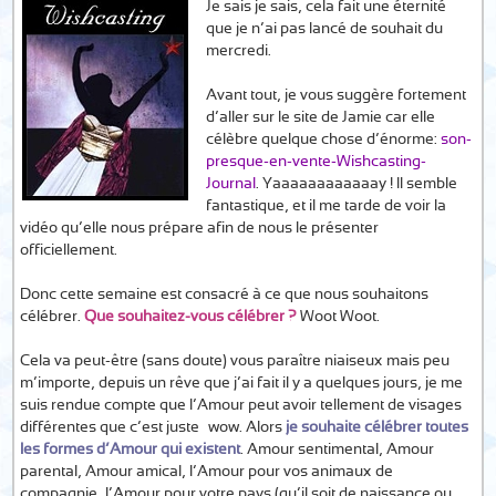
Je sais je sais, cela fait une éternité
que je n’ai pas lancé de souhait du
mercredi.
Avant tout, je vous suggère fortement
d’aller sur le site de Jamie car elle
célèbre quelque chose d’énorme:
son-
presque-en-vente-Wishcasting-
Journal
. Yaaaaaaaaaaaay ! Il semble
fantastique, et il me tarde de voir la
vidéo qu’elle nous prépare afin de nous le présenter
officiellement.
Donc cette semaine est consacré à ce que nous souhaitons
célébrer.
Que souhaitez-vous célébrer ?
Woot Woot.
Cela va peut-être (sans doute) vous paraître niaiseux mais peu
m’importe, depuis un rêve que j’ai fait il y a quelques jours, je me
suis rendue compte que l’Amour peut avoir tellement de visages
différentes que c’est juste… wow. Alors
je souhaite célébrer toutes
les formes d’Amour qui existent
. Amour sentimental, Amour
parental, Amour amical, l’Amour pour vos animaux de
compagnie, l’Amour pour votre pays (qu’il soit de naissance ou