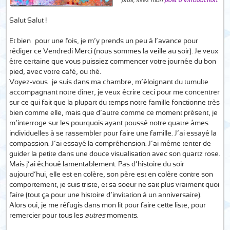
plus, lisez mon
post d’introduction
.
Salut Salut !
Et bien… pour une fois, je m’y prends un peu à l’avance pour
rédiger ce Vendredi Merci (nous sommes la veille au soir). Je veux
être certaine que vous puissiez commencer votre journée du bon
pied, avec votre café, ou thé.
Voyez-vous… je suis dans ma chambre, m’éloignant du tumulte
accompagnant notre dîner, je veux écrire ceci pour me concentrer
sur ce qui fait que la plupart du temps notre famille fonctionne très
bien comme elle, mais que d’autre comme ce moment présent, je
m’interroge sur les pourquois ayant poussé notre quatre âmes
individuelles à se rassembler pour faire une famille. J’ai essayé la
compassion. J’ai essayé la compréhension. J’ai même tenter de
guider la petite dans une douce visualisation avec son quartz rose.
Mais j’ai échoué lamentablement. Pas d’histoire du soir
aujourd’hui, elle est en colère, son père est en colère contre son
comportement, je suis triste, et sa soeur ne sait plus vraiment quoi
faire (tout ça pour une histoire d’invitation à un anniversaire).
Alors oui, je me réfugis dans mon lit pour faire cette liste, pour
remercier pour tous les
autres
moments.