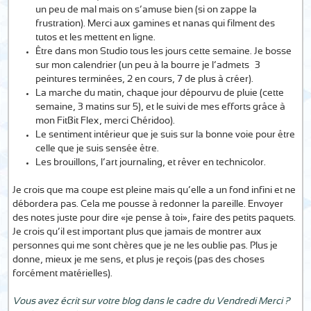
un peu de mal mais on s’amuse bien (si on zappe la
frustration). Merci aux gamines et nanas qui filment des
tutos et les mettent en ligne.
Être dans mon Studio tous les jours cette semaine. Je bosse
sur mon calendrier (un peu à la bourre je l’admets… 3
peintures terminées, 2 en cours, 7 de plus à créer).
La marche du matin, chaque jour dépourvu de pluie (cette
semaine, 3 matins sur 5), et le suivi de mes efforts grâce à
mon FitBit Flex, merci Chéridoo).
Le sentiment intérieur que je suis sur la bonne voie pour être
celle que je suis sensée être.
Les brouillons, l’art journaling, et rêver en technicolor.
Je crois que ma coupe est pleine mais qu’elle a un fond infini et ne
débordera pas. Cela me pousse à redonner la pareille. Envoyer
des notes juste pour dire «je pense à toi», faire des petits paquets.
Je crois qu’il est important plus que jamais de montrer aux
personnes qui me sont chères que je ne les oublie pas. Plus je
donne, mieux je me sens, et plus je reçois (pas des choses
forcément matérielles).
Vous avez écrit sur votre blog dans le cadre du Vendredi Merci ?