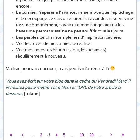
repousser ce que je pense être mes limites, encore et
encore.
La cuisine. Préparer à l’avance, ne serait-ce que l’épluchage
et le découpage. Je suis un écureuil et avoir des réserves me
rassure énormément, savoir que mon congélateur a les
bases me permet aussi ne ne pas souffrir tous les jours.
Les paroles de chansons pleines d’inspiration cachée.
Voir les rêves de mes amies se réaliser.
Voir mes potes les écureuils (oui, les bestioles)
régulièrement à nouveau.
Ma liste pourrait continuer, mais je vais m’arrêter là là
Vous avez écrit sur votre blog dans le cadre du Vendredi Merci ?
N’hésitez pas à mettre votre Nom et l’URL de votre article ci-
dessous:
[linkme]
3
...
...
...
2
4
5
10
20