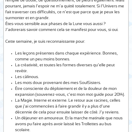
remplie de doute, de questionnement, de pleurs également. Mais
pourtant, jamais l’espoir ne m’a quitté totalement. Si l’Univers me
fait traverser ces difficultés, ce n’est que parce que je peux les
surmonter et en grandir.
Êtes-vous sensible aux phases de la Lune vous aussi ?
J’adorerais savoir comment cela se manifest pour vous, si oui.
Cette semaine, je suis reconnaissante pour:
Les leçons présentes dans chaque expérience. Bonnes,
comme un peu moins bonnes.
La créativité, et toutes les formes diverses qu’elle peut
revêtir.
Les câlinous.
Les mots doux provenant des mes SoulSisters.
Être consciente du déploiement et de la douleur de mon
expansion (souvenez-vous, c’est mon mot guide pour 2014).
La Magie. Interne et externe. Le retour aux racines, celles
que j’ai commencées à faire grandir il y a plus d’une
décennie de cela pour ensuite laisser de côté. J’y reviens.
Un déjeuner en amoureux. Et la marche matinale que nous
avons pu faire après avoir laissé les Trollettes au bus
scolaire.