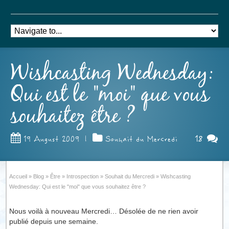
Wishcasting Wednesday:
Qui est le "moi" que vous
souhaitez être ?
18
19 August 2009
|
Souhait du Mercredi
Accueil
»
Blog
»
Être
»
Introspection
»
Souhait du Mercredi
»
Wishcasting
Wednesday: Qui est le "moi" que vous souhaitez être ?
Nous voilà à nouveau Mercredi… Désolée de ne rien avoir
publié depuis une semaine.