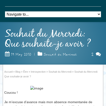
Souhait du Mercredi:
Que souhaite-je avoir ?
2
19 May 2010
|
Souhait du Mercredi
Accueil
»
Blog
»
Être
»
Introspection
»
Souhait du Mercredi
»
Souhait du Mercredi:
Que souhaite-je avoir ?
Coucou !
Je m’excuse d’avance mais mon absence momentanée de